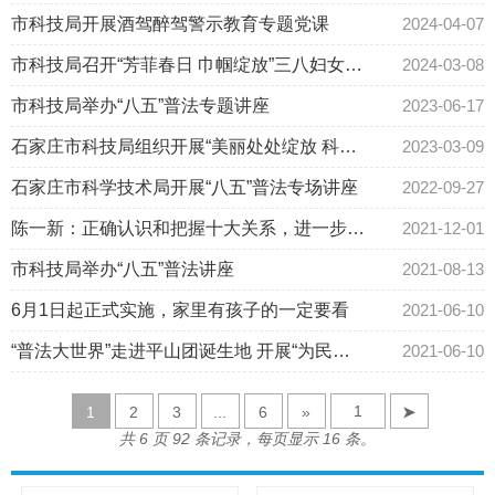
市科技局开展酒驾醉驾警示教育专题党课
2024-04-07
市科技局召开“芳菲春日 巾帼绽放”三八妇女节
2024-03-08
座谈会
市科技局举办“八五”普法专题讲座
2023-06-17
石家庄市科技局组织开展“美丽处处绽放 科技
2023-03-09
与你同行”庆三八妇女节主题活动
石家庄市科学技术局开展“八五”普法专场讲座
2022-09-27
陈一新：正确认识和把握十大关系，进一步加
2021-12-01
深对习近平法治思想的理解
市科技局举办“八五”普法讲座
2021-08-13
6月1日起正式实施，家里有孩子的一定要看
2021-06-10
“普法大世界”走进平山团诞生地 开展“为民办
2021-06-10
实事，送法到基层”活动
1
2
3
...
6
»
➤
共 6 页 92 条记录，每页显示 16 条。