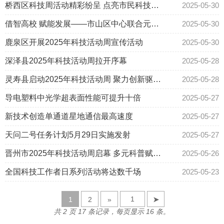
动周宣传咨询活动
桥西区科技周活动精彩纷呈 点亮市民科技生
2025-05-30
中国共产党第二十次全国代表大会
活
借智高校 赋能发展——市山区中心联合元氏
2025-05-30
科工局组织企业开展技术对接活动
鹿泉区开展2025年科技活动周宣传活动
2025-05-30
2024年省会科技活动周
深泽县2025年科技活动周拉开序幕
2025-05-28
2024年全国两会专题
灵寿县启动2025年科技活动周 聚力创新驱动
2025-05-28
2023年省会科技活动周
建设科技强县
导电塑料中光学超表面性能可提升十倍
2025-05-27
新技术创造单通道星地通信最高速度
2025-05-27
2023年全国两会专题
天问二号任务计划5月29日实施发射
2025-05-27
晋州市2025年科技活动周启幕 多元科普赋能
2025-05-26
创新发展
全国科技工作者日系列活动将达数千场
2025-05-23
1
2
»
➤
共 2 页 17 条记录，每页显示 16 条。