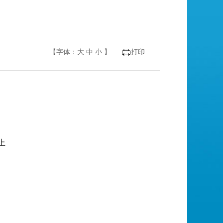
【字体：
大
中
小
】
打印
上