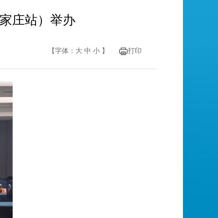
石家庄站）举办
【字体：
大
中
小
】
打印