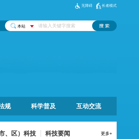
无障碍
长者模式
法规
科学普及
互动交流
市、区）科技
科技要闻
更多+